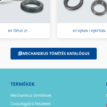
KY TÍPUS 21
KY HJ92N / HJ977GN
MECHANIKUS TÖMÍTÉS KATALÓGUS
TERMÉKEK
Mechanikus tömítések
Csúszógyűrű felületek