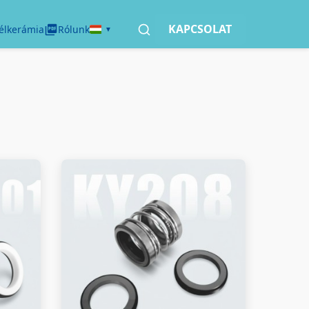
KAPCSOLAT
élkerámia
Rólunk