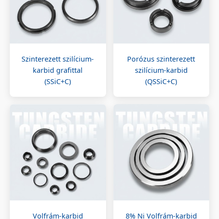
Szinterezett szilícium-
Porózus szinterezett
karbid grafittal
szilícium-karbid
(SSiC+C)
(QSSiC+C)
Volfrám-karbid
8% Ni Volfrám-karbid