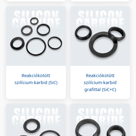
Reakciókötött
Reakciókötött
szilícium-karbid (SiC)
szilícium-karbid
grafittal (SiC+C)