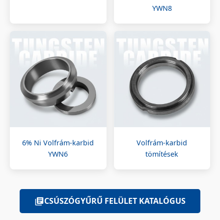
YWN8
6% Ni Volfrám-karbid
Volfrám-karbid
YWN6
tömítések
CSÚSZÓGYŰRŰ FELÜLET KATALÓGUS