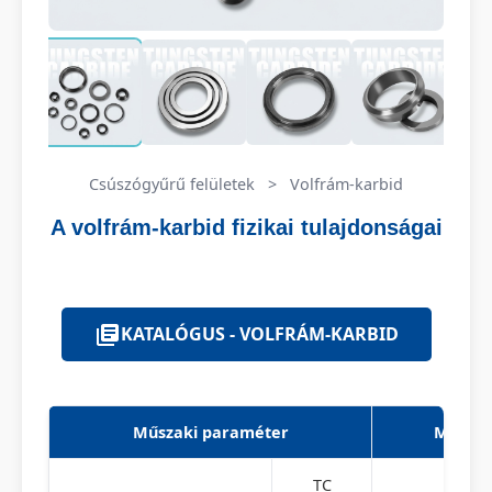
Csúszógyűrű felületek
>
Volfrám-karbid
A volfrám-karbid fizikai tulajdonságai
KATALÓGUS - VOLFRÁM-KARBID
Műszaki paraméter
Mérték
TC