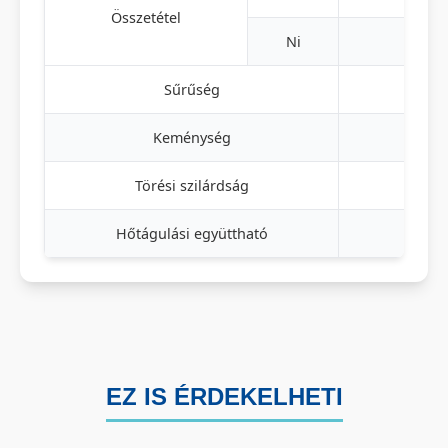
Összetétel
Ni
Sűrűség
g/
Keménység
H
Törési szilárdság
M
Hőtágulási együttható
10⁻
EZ IS ÉRDEKELHETI