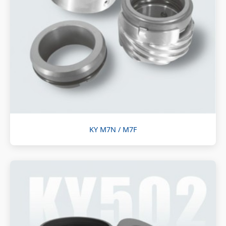
KY M7N / M7F