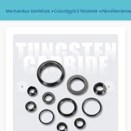
Páncélkerámia
Mechanikus tömítések
Csúszógyűrű felületek
<
>