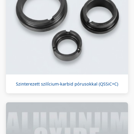
Szinterezett szilícium-karbid pórusokkal (QSSiC+C)