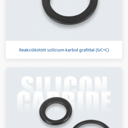
Reakciókötött szilícium-karbid grafittal (SiC+C)