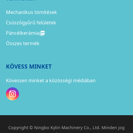
Mechanikus tömítések
Csúszógyűrű felületek
Páncélkerámia
Összes termék
KÖVESS MINKET
Kövessen minket a közösségi médiában
Copyright © Ningbo Kylin Machinery Co., Ltd. Minden jog