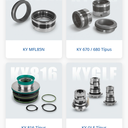
KY MFL85N
KY 670 / 680 Típus
KY 816 Típus
KY GLF Típus