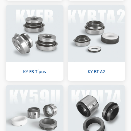
KY FB Típus
KY BT-A2