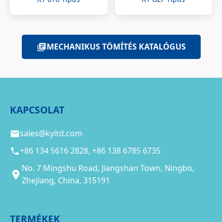
MECHANIKUS TÖMÍTÉS KATALÓGUS
KAPCSOLAT
sales@kyltd.com
+86 134 5616 2828, +86 138 6785 6735
No. 7 Mingshu Road, Jiangshan Town, Ningbo,
Zhejiang, China, 315191
TERMÉKEK